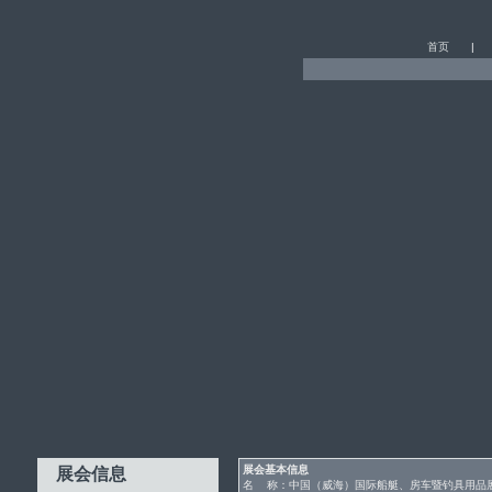
首页
| 
展会基本信息
名 称：中国（威海）国际船艇、房车暨钓具用品