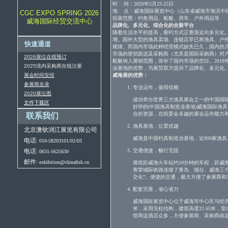
时 间：2020年5月23-25日
地 点：威海国际展览中心（山东省威海市海滨中路
招展范围：钓鱼用品、船艇、房车、户外用品等
品牌化、多元化、综合化的全新平台
随着生活水平的提高，垂钓方式正逐渐走向多元化
增。国外大型的渔具卖场、连锁店早已将渔具、户
规律。而国内市场此种经营模式缺失已久，国内的
市场的密切跟进及采购商（尤其是国际采购商）对
船艇纳入展销范围，弥补了国内市场的空白。201
业基地的优势，为展贸双方提供了品牌化、多元化
威海展的优势：
专业运作，值得信赖
成功举办世界三大渔具展会之一的中国国际钓鱼
好评的(中国渔具制造业基地)威海国际渔
合的资源，在组委会卓越的展会运作能力
渔具基地，位置优越
威海是中国钓具制造业基地，近800家渔
交通便捷，畅行无阻
展馆距威海火车站约10分钟的车程，距威
青荣城际铁路连接了青岛、烟台、威海三个
交化”。便捷的交通，极大方便了参展商和
配套完善，省心省力
威海国际展览中心位于威海市中心区与经济
米，采用无柱结构，建筑高度22.65米，室
馆周边酒店众多，方便参展商、采购商就