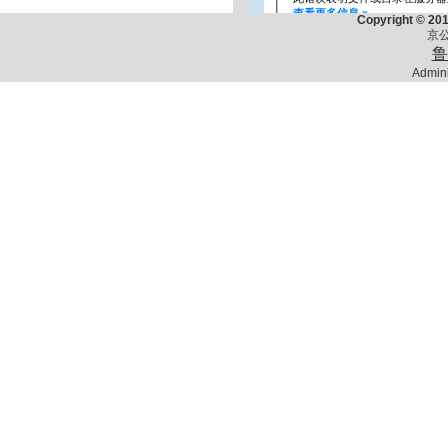
Copyright © 201
京公
鲁
Admini