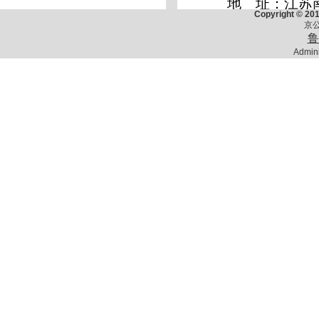
Copyright © 201
京公
鲁
Admini