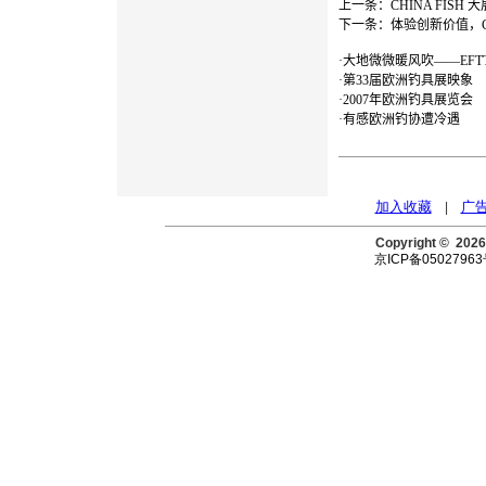
上一条：
CHINA FISH
下一条：
体验创新价值，Chi
·
大地微微暖风吹——EFTT
·
第33届欧洲钓具展映象
·
2007年欧洲钓具展览会
·
有感欧洲钓协遭冷遇