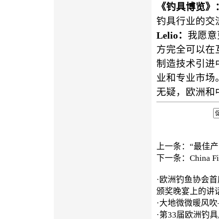
《钓具博览》
钓具行业的交
Lelio
：
我愿意
方完全可以在
制造技术引进
业和专业市场
无疑，欧洲和
上一条：
“最佳
下一条：
China
·
欧洲钓鱼协会首席执行
颁奖晚宴上的讲
·
大地微微暖风吹—
·
第33届欧洲钓