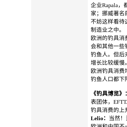
企业Rapal
家；挪威著名的
不妨这样看待
制造业之中。
欧洲的钓具消
会和其他一些
钓鱼人。但后
增长比较缓慢。
欧洲钓具消费
钓鱼人口都下
《钓具博览》
表团体，EF
钓具消费的上
Lelio
：
当然！
欧洲和中国不