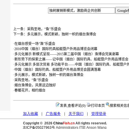
上一条：
采购圣地，“鱼”乐盛会
下一条：
多元展示，模式新颖，独树一帜的烟台渔博会
·
在烟台感受一场“渔”乐盛会
·
2016中国（烟台）国际钓具船艇暨户外用品博览会闭幕
·
多元化展示 新模式呈现——2015第二届中国（烟台）渔博会完美谢幕
·
新形势下的探索之展——记中国（烟台）国际钓具、船艇暨户外用品博览会
·
多元化展示 多层次贸易 多功能平台——中国（烟台）国际钓具、船艇暨户
·
中国（烟台）国际钓具、船艇暨户外用品博览会圆满落幕
·
多元展示，模式新颖，独树一帜的烟台渔博会
·
采购圣地，“鱼”乐盛会
·
烟台渔博会，风景这边独好
·
春暖花开，相约烟台
发表,查看评论(0)
打印本页
搜索相关信